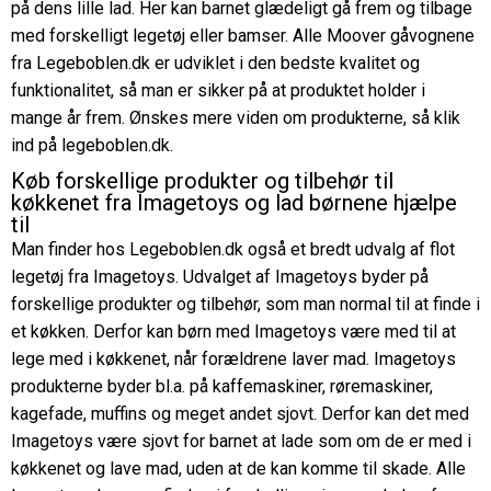
på dens lille lad. Her kan barnet glædeligt gå frem og tilbage
med forskelligt legetøj eller bamser. Alle Moover gåvognene
fra Legeboblen.dk er udviklet i den bedste kvalitet og
funktionalitet, så man er sikker på at produktet holder i
mange år frem. Ønskes mere viden om produkterne, så klik
ind på legeboblen.dk.
Køb forskellige produkter og tilbehør til
køkkenet fra Imagetoys og lad børnene hjælpe
til
Man finder hos Legeboblen.dk også et bredt udvalg af flot
legetøj fra Imagetoys. Udvalget af Imagetoys byder på
forskellige produkter og tilbehør, som man normal til at finde i
et køkken. Derfor kan børn med Imagetoys være med til at
lege med i køkkenet, når forældrene laver mad. Imagetoys
produkterne byder bl.a. på kaffemaskiner, røremaskiner,
kagefade, muffins og meget andet sjovt. Derfor kan det med
Imagetoys være sjovt for barnet at lade som om de er med i
køkkenet og lave mad, uden at de kan komme til skade. Alle