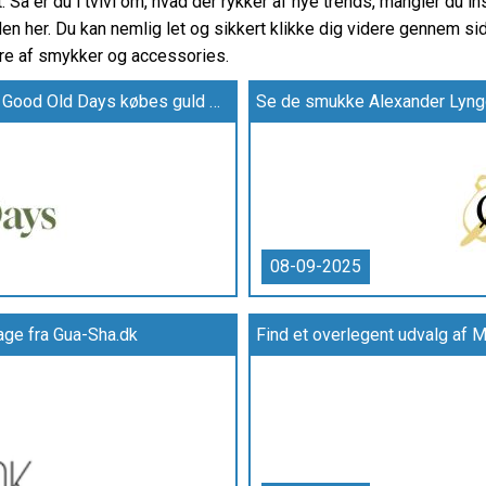
Så er du i tvivl om, hvad der rykker af nye trends, mangler du in
en her. Du kan nemlig let og sikkert klikke dig videre gennem side
re af smykker og accessories.
Få en professionel vurdering af guldsmykker – hos Good Old Days købes guld med omtanke og erfaring
Se de smukke Alexander Lyng
08-09-2025
ge fra Gua-Sha.dk
Find et overlegent udvalg af 