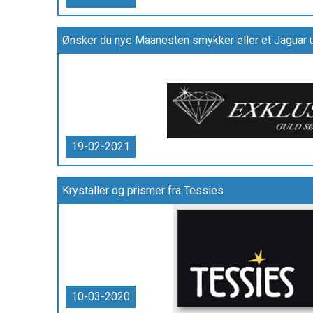
Ønsker du nye Maanesten smykker eller et Jaguar ur
19-02-2021
Krystaller og prismer fra Tessies
10-03-2020