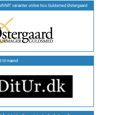
g MVMT varianter online hos Guldsmed Østergaard
d til mænd