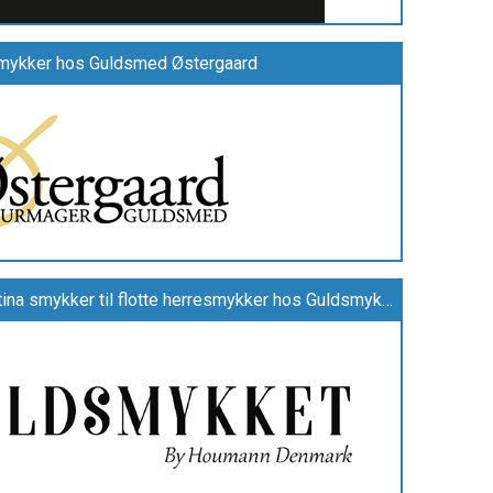
smykker hos Guldsmed Østergaard
Find alt lige fra feminine Christina smykker til flotte herresmykker hos Guldsmykket.dk