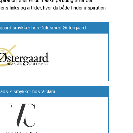
spiration, eller er du måske på udkig efter den
ns links og artikler, hvor du både finder inspiration
gaard smykker hos Guldsmed Østergaard
Mads Z smykker hos Viclara