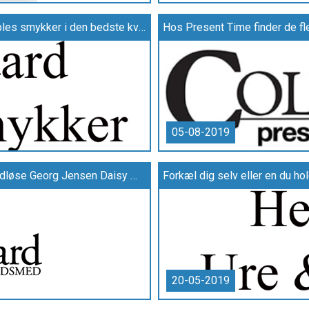
Online forhandler af smukke vielsesringe og Scrouples smykker i den bedste kvalitet
Hos Present Time finder de fl
05-08-2019
Online forhandler af elegante Marc Jacobs ure og tidløse Georg Jensen Daisy Marguerit smykker
20-05-2019