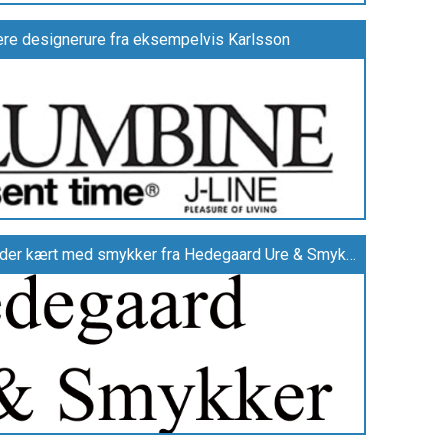
ere designerure fra eksempelvis Karlsson
Forkæl dig selv eller en du holder kært med smykker fra Hedegaard Ure & Smykker