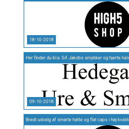
18-10-2018
Her finder du bl.a. Sif Jakobs smykker og hjerte hal
09-10-2018
Bredt udvalg af smarte hatte og flat caps i høj kval