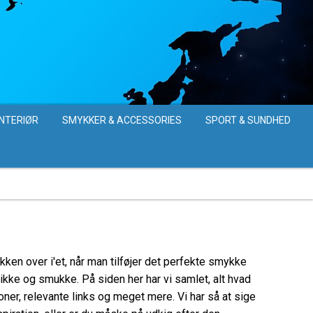
INTERIØR
SMYKKER & ACCESSORIES
SPORT & SUNDHED
ken over i'et, når man tilføjer det perfekte smykke
unikke og smukke. På siden her har vi samlet, alt hvad
oner, relevante links og meget mere. Vi har så at sige