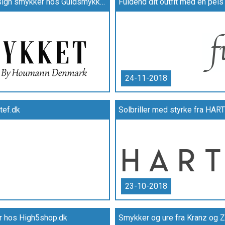
Flot sortiment af Christina smykker og Støvring Design smykker hos Guldsmykket.dk
Fuldend dit outfit med en pels 
24-11-2018
tef.dk
Solbriller med styrke fra HA
23-10-2018
ter hos High5shop.dk
Smykker og ure fra Kranz og 