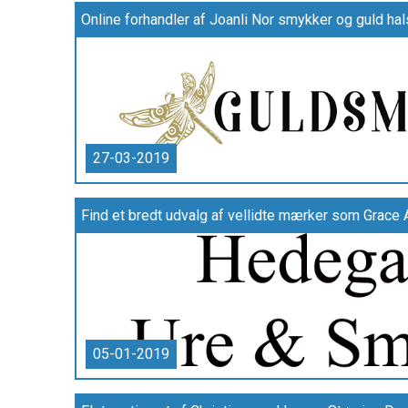
Online forhandler af Joanli Nor smykker og guld hals
27-03-2019
05-01-2019