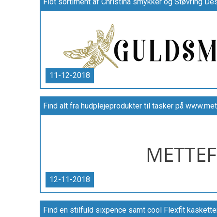
11-12-2018
Find alt fra hudplejeprodukter til tasker på www.met
12-11-2018
Find en stilfuld sixpence samt cool Flexfit kasket