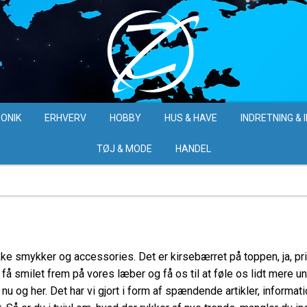
ONIK
ERHVERV
HOBBY
HUS & HAVE
INDRETNING & 
TØJ & MODE
HANDEL
ke smykker og accessories. Det er kirsebærret på toppen, ja, prik
n få smilet frem på vores læber og få os til at føle os lidt mere 
 og her. Det har vi gjort i form af spændende artikler, informati