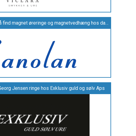
Mangler du magnetsmykker, så find magnet øreringe og magnetvedhæng hos danolan.dk
Georg Jensen ringe hos Exklusiv guld og sølv Aps