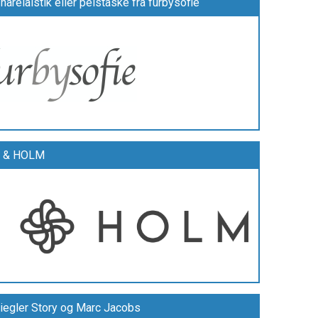
hårelalstik eller pelstaske fra furbysofie
RT & HOLM
Ziegler Story og Marc Jacobs