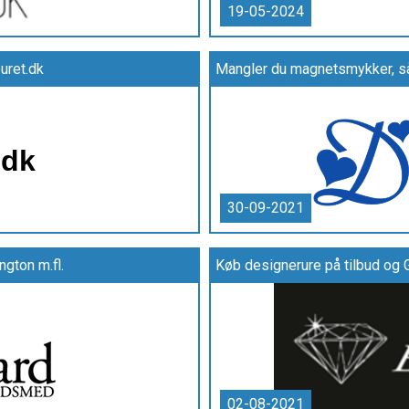
19-05-2024
uret.dk
30-09-2021
ngton m.fl.
Køb designerure på tilbud og 
02-08-2021