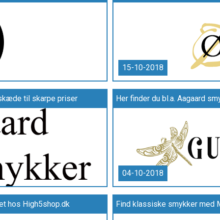
15-10-2018
skæde til skarpe priser
Her finder du bl.a. Aagaard sm
04-10-2018
itet hos High5shop.dk
Find klassiske smykker med M