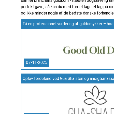
samlet branchens guldkorn - næsten bogstavelig talt. 
perfekt gave, så kan du med fordel tage et kig på sid
og ikke mindst nogle af de bedste danske forhandle
07-11-2025
Oplev fordelene ved Gua Sha sten og ansigtsmassa