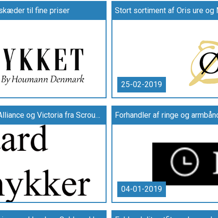
kæder til fine priser
Stort sortiment af Oris ure o
25-02-2019
Find et bredt udvalg af vellidte mærker som Grace Alliance og Victoria fra Scrouples hos Hedegaard Ure & Smykker
Forhandler af ringe og armbån
04-01-2019