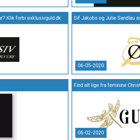
? Klik forbi exklusivguld.dk
Sif Jakobs og Julie Sandlau 
06-05-2020
06-02-2020