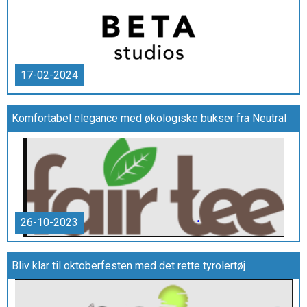
17-02-2024
Komfortabel elegance med økologiske bukser fra Neutral
26-10-2023
Bliv klar til oktoberfesten med det rette tyrolertøj