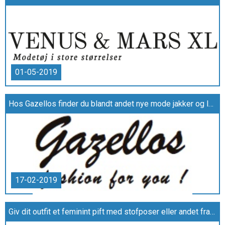
01-05-2019
Hos Gazellos finder du blandt andet nye mode jakker og lange cardigans
17-02-2019
Giv dit outfit et feminint pift med stofposer eller andet fra Buch Copenhagen