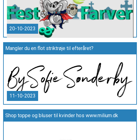
20-10-2023
Mangler du en flot striktrøje til efteråret?
11-10-2023
Shop toppe og bluser til kvinder hos www.milium.dk