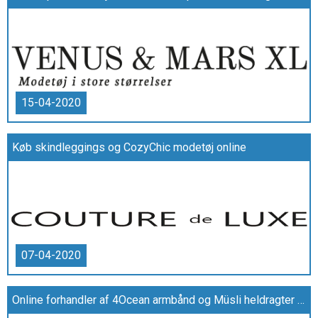
15-04-2020
Køb skindleggings og CozyChic modetøj online
07-04-2020
Online forhandler af 4Ocean armbånd og Müsli heldragter i høj kvalitet