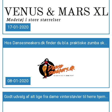
17-01-2020
Hos Dansesneakers.dk finder du bl.a. praktiske zumba sko og dansesko fra Rumpf til skarpe priser
08-01-2020
Godt udvalg af alt lige fra dame vinterstøvler til herre hjemmesko hos SKOWOLTER