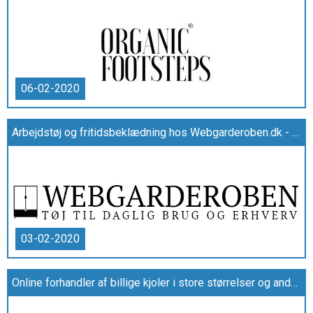
06-02-2020
Arbejdstøj og fritidsbeklædning hos Webgarderoben.dk - Image Kompagniet og ID Identity
03-02-2020
Online forhandler af billige kjoler i store størrelser og andet flot plus size tøj