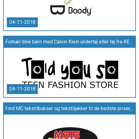
04-11-2018
Forkæl dine børn med Calvin Klein undertøj eller tøj fra KENZO
04-11-2018
Find MC tekstilbukser og tekstiljakker til de bedste priser på www.motohaus.dk