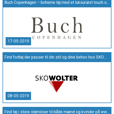
Buch Copenhagen – boheme tøj med et luksuriøst touch og accessories som tasker og stof poser
17-05-2019
Find fodtøj der passer til din stil og dine behov hos SKOWOLTER
08-05-2019
Find tøj i store størrelser til både mænd og kvinder på www.venusogmarsxl.dk