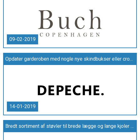
09-02-2019
Opdater garderoben med nogle nye skindbukser eller crossbody tasker fra DEPECHE
14-01-2019
Bredt sortiment af støvler til brede lægge og lange kjoler store størrelser hos Venus & Mars XL