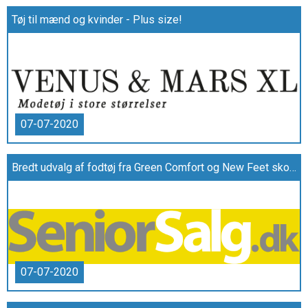
Tøj til mænd og kvinder - Plus size!
07-07-2020
Bredt udvalg af fodtøj fra Green Comfort og New Feet sko i høj kvalitet hos SeniorSalg.dk
07-07-2020