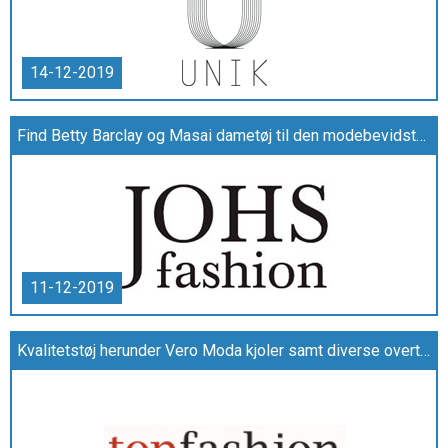
14-12-2019
Find Betty Barclay og Masai dametøj til den modebevidste kvinde hos Johsfashion.dk
11-12-2019
Kvalitetstøj herunder Vero Moda kjoler samt diverse overtøj til kvinder udbydes hos topfashion