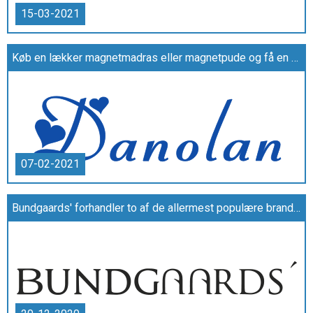
15-03-2021
Køb en lækker magnetmadras eller magnetpude og få en bedre nattesøvn
07-02-2021
Bundgaards' forhandler to af de allermest populære brands VIA VAI og Zarkoperfume