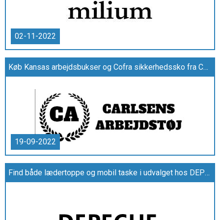
02-11-2022
Køb Kansas arbejdsbukser og Cofra sikkerhedssko fra Carlsens Arbejdstøj
19-09-2022
Find både lædertoppe og mobil taske i udvalget hos DEPECHE.