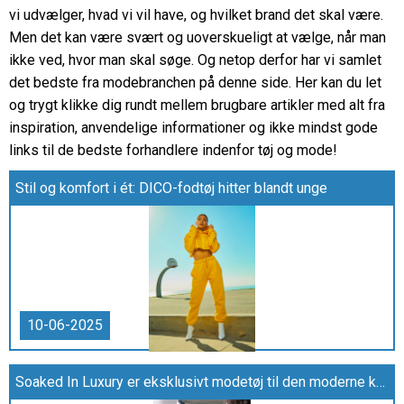
vi udvælger, hvad vi vil have, og hvilket brand det skal være.
Men det kan være svært og uoverskueligt at vælge, når man
ikke ved, hvor man skal søge. Og netop derfor har vi samlet
det bedste fra modebranchen på denne side. Her kan du let
og trygt klikke dig rundt mellem brugbare artikler med alt fra
inspiration, anvendelige informationer og ikke mindst gode
links til de bedste forhandlere indenfor tøj og mode!
Stil og komfort i ét: DICO-fodtøj hitter blandt unge
10-06-2025
Soaked In Luxury er eksklusivt modetøj til den moderne kvinde fra Fru & Frøken