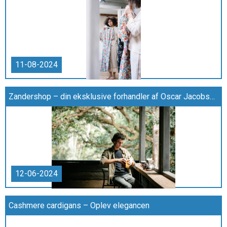
11-08-2024
Zandershop – din eksklusive forhandler af Oscar Jacobson jakkesæt og modetøj
12-06-2024
Cashmere cardigans – Oplev elegancen