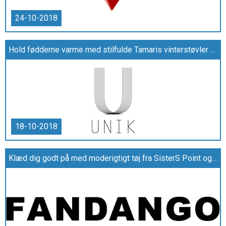
24-10-2018
Hold fødderne varme med stilfulde Tamaris vinterstøvler eller højhælede støvler
18-10-2018
Klæd dig godt på med moderigtigt tøj fra SisterS Point og YAS