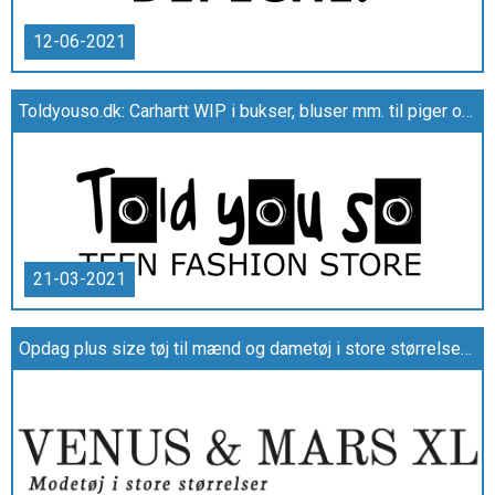
12-06-2021
Toldyouso.dk: Carhartt WIP i bukser, bluser mm. til piger og drenge
21-03-2021
Opdag plus size tøj til mænd og dametøj i store størrelser hos venusogmarsxl.dk