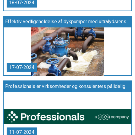
18-07-2024
Effektiv vedligeholdelse af dykpumper med ultralydsrensning
17-07-2024
Professionals er virksomheder og konsulenters pålidelige konsulenthus
11-07-2024