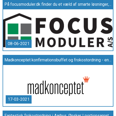
På focusmoduler.dk finder du et væld af smarte løsninger, hvis du er på udkig efter kontormoduler eller en pavillon til ophold
08-06-2021
Madkonceptet konfirmationsbuffet og frokostordning - en kort gennemgang
17-03-2021
Fantastisk frokostordning i Aarhus. Ønsker I portionsanretning eller den traditionelle buffet?