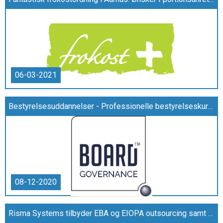
06-03-2021
Bestyrelsesuddannelser - Professionelle bestyrelseskurser af ledende fagfolk
08-12-2020
Risma Systems tilbyder EBA og EIOPA outsourcing samt interne kontroller