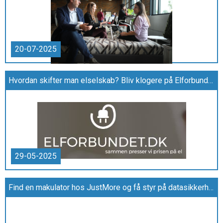
20-07-2025
Hvordan skifter man elselskab? Bliv klogere på Elforbundet.dk
29-05-2025
Find en makulator hos JustMore og få styr på datasikkerheden