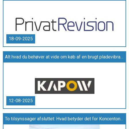
18-09-2025
Alt hvad du behøver at vide om køb af en brugt pladevibrator fra Kapow
12-08-2025
To tilsynssager afsluttet: Hvad betyder det for Koncenton A/S?