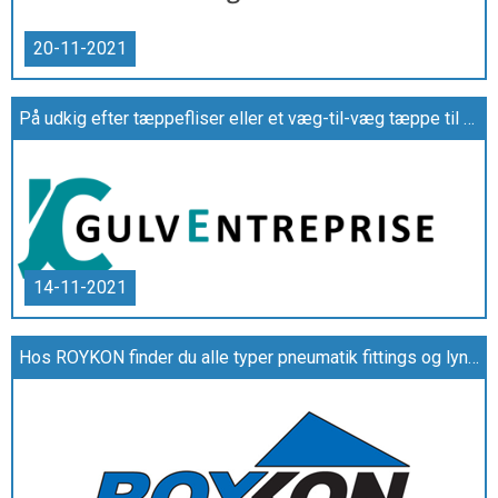
20-11-2021
På udkig efter tæppefliser eller et væg-til-væg tæppe til erhverv? Så besøg jcgulve.dk
14-11-2021
Hos ROYKON finder du alle typer pneumatik fittings og lyn koblinger til industri