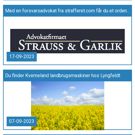
Med en forsvarsadvokat fra strafferet.com får du et ordentligt forsvar
17-09-2023
Du finder Kverneland landbrugsmaskiner hos Lyngfeldt
07-09-2023