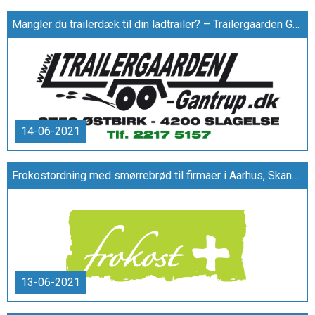
Mangler du trailerdæk til din ladtrailer? – Trailergaarden Gantrup hjælper dig godt videre
14-06-2021
Frokostordning med smørrebrød til firmaer i Aarhus, Skanderborg mv.
13-06-2021