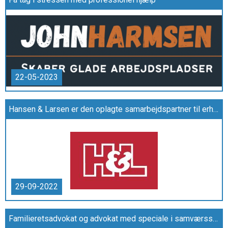
22-05-2023
Hansen & Larsen er den oplagte samarbejdspartner til erhvervsbyggerier af enhver art
29-09-2022
Familieretsadvokat og advokat med speciale i samværssager findes hos samvaersadvokaten.dk