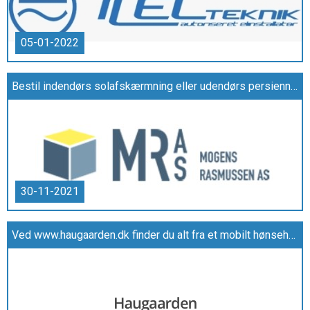
05-01-2022
Bestil indendørs solafskærmning eller udendørs persienner fra Mogens Rasmussen
30-11-2021
Ved www.haugaarden.dk finder du alt fra et mobilt hønsehus til et flytbart hønsehus