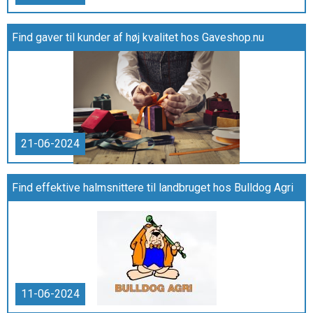
Find gaver til kunder af høj kvalitet hos Gaveshop.nu
21-06-2024
Find effektive halmsnittere til landbruget hos Bulldog Agri
11-06-2024