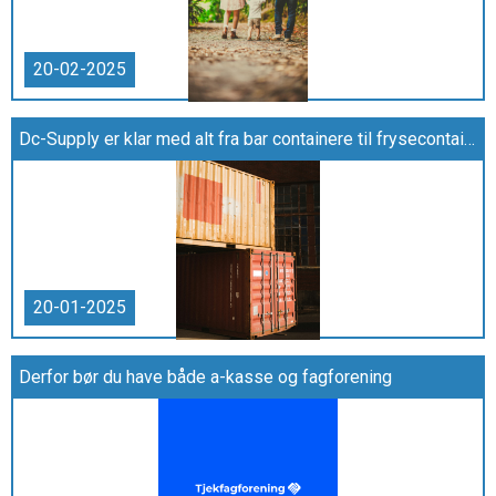
20-02-2025
Dc-Supply er klar med alt fra bar containere til frysecontainere
20-01-2025
Derfor bør du have både a-kasse og fagforening