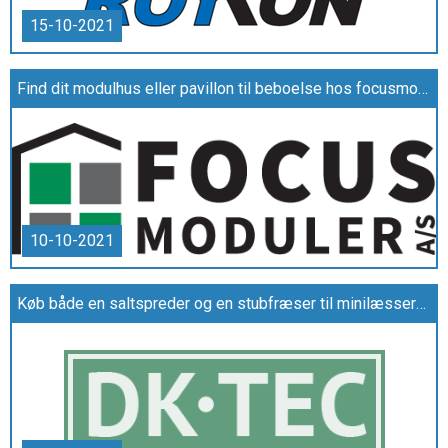
15-10-2021
Find dit modulhus eller pavillon til beboelse hos focusmoduler.dk
10-10-2021
Køb både en saltspreder og en stubfræser til minilæssere og andre maskiner på DK-TEC