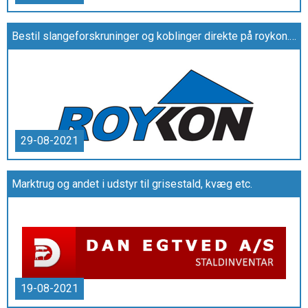
Bestil slangeforskruninger og koblinger direkte på roykon.dk
29-08-2021
Marktrug og andet i udstyr til grisestald, kvæg etc.
19-08-2021