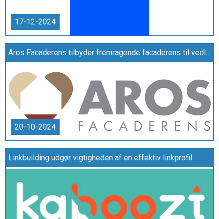
17-12-2024
Aros Facaderens tilbyder fremragende facaderens til vedligeholdelse af ejendommens udseende
20-10-2024
Linkbuilding udgør vigtigheden af en effektiv linkprofil