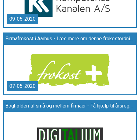
09-05-2020
Firmafrokost i Aarhus - Læs mere om denne frokostordning i artiklen her
07-05-2020
Bogholderi til små og mellem firmaer - Få hjælp til årsregnskab