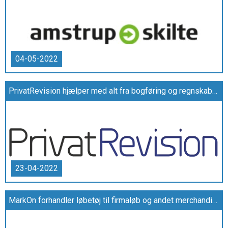
04-05-2022
PrivatRevision hjælper med alt fra bogføring og regnskaber til udlejning af fast ejendom m.m.
23-04-2022
MarkOn forhandler løbetøj til firmaløb og andet merchandise med logo