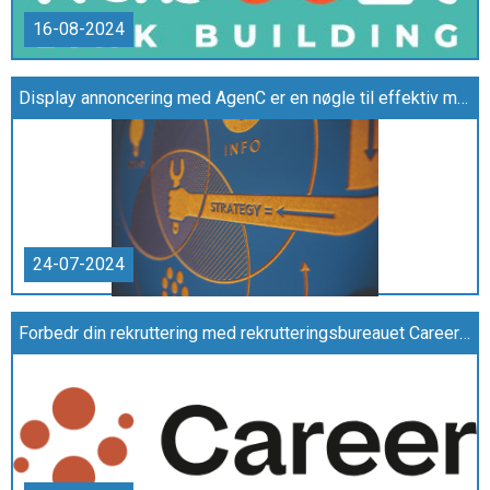
16-08-2024
Display annoncering med AgenC er en nøgle til effektiv markedsføring
24-07-2024
Forbedr din rekruttering med rekrutteringsbureauet Career i Aarhus