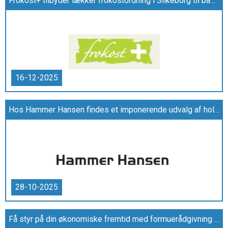
Frokost+ tilbyder lækker frokostordning i Silkeborg til både små og store virksomheder
16-12-2025
Hos Hammer Hansen findes et imponerende udvalg af holdbare kontorartikler
28-10-2025
Få styr på din økonomiske fremtid med formuerådgivning hos PrivatRevision