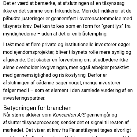
Det er værd at bemærke, at afslutningen af en tilsynssag
ikke er det samme som frikendelse. Men det indikerer, at de
påbudte justeringer er gennemført i overensstemmelse med
tilsynets krav. Det kan tolkes som en form for “grønt lys” fra
myndighederne – uden at det er en blåstempling.
I takt med at flere private og institutionelle investorer søger
mod ejendomsprojekter, bliver tilsynets rolle mere synlig og
afgørende. Det skaber en forventning om, at udbydere ikke
alene overholder lovgivningen, men også arbejder proaktivt
med gennemsigtighed og risikostyring. Derfor er
afslutningen af sådanne sager noget, mange investorer
følger med i – som et element i den samlede vurdering af en
investeringspartner.
Betydningen for branchen
Når større aktører som
Koncenton A/S
gennemgår og
afslutter tilsynsprocesser, sender det et signal til resten af
markedet. Det viser, at krav fra Finanstilsynet tages alvorligt