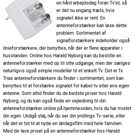
en hård arbejdsdag foran Tv’et, så
er det nu engang træls, hvis
signalet ikke er rent. En
antenneforstærker kan løse dette
problem. Sortimentet af
signalforstærkere indeholder også
linieforstærkere, der benyttes, når der er flere apparater i
husstanden. Online hos Harald Nyborg kan du bestille en
antenneforstærker med op til otte udgange, men der sælges
naturligvis også simple modeller til et enkelt Tv. Det er fx
Triax antenneforstærkere du finder i sortimentet, som kan
benyttes til at forstærke signalet for kabel-tv eller ens egen
antenne. Som altid finder du de bedste priser hos Harald
Nyborg, og du kan også finde en vejledning til din
antenneforstærker online på hjemmesiden, hvis du har mistet
din egen. Undgå støj, når du ser din yndlings Tv-serie, eller
når det er tid til at nyde en lørdagsfilm med hele familien.
Med de lave priser på en antenneforstærker hos Harald