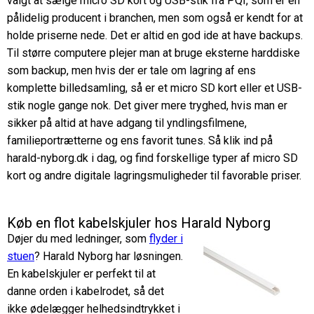
valgt at sælge micro SD kort og USB-stik fra PQI, som er en
pålidelig producent i branchen, men som også er kendt for at
holde priserne nede. Det er altid en god ide at have backups.
Til større computere plejer man at bruge eksterne harddiske
som backup, men hvis der er tale om lagring af ens
komplette billedsamling, så er et micro SD kort eller et USB-
stik nogle gange nok. Det giver mere tryghed, hvis man er
sikker på altid at have adgang til yndlingsfilmene,
familieportrætterne og ens favorit tunes. Så klik ind på
harald-nyborg.dk i dag, og find forskellige typer af micro SD
kort og andre digitale lagringsmuligheder til favorable priser.
Køb en flot kabelskjuler hos Harald Nyborg
Døjer du med ledninger, som
flyder i
stuen
? Harald Nyborg har løsningen.
En kabelskjuler er perfekt til at
danne orden i kabelrodet, så det
ikke ødelægger helhedsindtrykket i