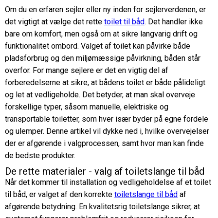
Om du en erfaren sejler eller ny inden for sejlerverdenen, er
det vigtigt at vælge det rette
toilet til båd
. Det handler ikke
bare om komfort, men også om at sikre langvarig drift og
funktionalitet ombord. Valget af toilet kan påvirke både
pladsforbrug og den miljømæssige påvirkning, båden står
overfor. For mange sejlere er det en vigtig del af
forberedelserne at sikre, at bådens toilet er både pålideligt
og let at vedligeholde. Det betyder, at man skal overveje
forskellige typer, såsom manuelle, elektriske og
transportable toiletter, som hver især byder på egne fordele
og ulemper. Denne artikel vil dykke ned i, hvilke overvejelser
der er afgørende i valgprocessen, samt hvor man kan finde
de bedste produkter.
De rette materialer - valg af toiletslange til båd
Når det kommer til installation og vedligeholdelse af et toilet
til båd, er valget af den korrekte
toiletslange til båd
af
afgørende betydning. En kvalitetsrig toiletslange sikrer, at