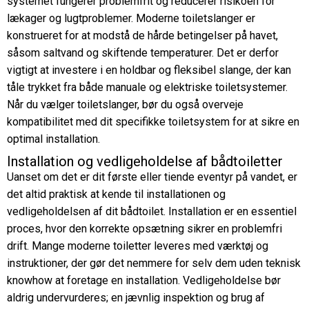
systemet fungerer problemfrit og reducerer risikoen for
lækager og lugtproblemer. Moderne toiletslanger er
konstrueret for at modstå de hårde betingelser på havet,
såsom saltvand og skiftende temperaturer. Det er derfor
vigtigt at investere i en holdbar og fleksibel slange, der kan
tåle trykket fra både manuale og elektriske toiletsystemer.
Når du vælger toiletslanger, bør du også overveje
kompatibilitet med dit specifikke toiletsystem for at sikre en
optimal installation.
Installation og vedligeholdelse af bådtoiletter
Uanset om det er dit første eller tiende eventyr på vandet, er
det altid praktisk at kende til installationen og
vedligeholdelsen af dit bådtoilet. Installation er en essentiel
proces, hvor den korrekte opsætning sikrer en problemfri
drift. Mange moderne toiletter leveres med værktøj og
instruktioner, der gør det nemmere for selv dem uden teknisk
knowhow at foretage en installation. Vedligeholdelse bør
aldrig undervurderes; en jævnlig inspektion og brug af