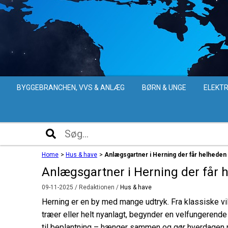
BYGGEBRANCHEN, VVS & ANLÆG
BØRN & UNGE
ELEKTR
Home
>
Hus & have
>
Anlægsgartner i Herning der får helheden t
Anlægsgartner i Herning der får h
09-11-2025
/ Redaktionen /
Hus & have
Herning er en by med mange udtryk. Fra klassiske vi
træer eller helt nyanlagt, begynder en velfungerende 
til beplantning – hænger sammen og gør hverdagen n