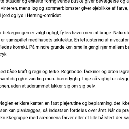
uste stauder og enkelte formgivende buske giver bevægelse og år
interen, mens løg og sommerblomster giver øjeblikke af farve, 
 jord og lys i Herning-området.
år belægningen er valgt rigtigt, føles haven nem at bruge. Naturs
r samspillet med husets arkitektur. En let justering af niveaufo
ledes korrekt. På mindre grunde kan smalle ganglinjer mellem be
ryk.
ed både kraftig regn og tørke. Regnbede, faskiner og dræn lagre
amtidig gøre vanding mere bæredygtig. Lige så vigtigt er skygge
en, uden at uderummet lukker sig om sig selv.
 i. Nøglen er klare kanter, en fast plejerutine og beplantning, de
 kan planlægges, så indsatsen fordeles over året. Når de praktisk
 krukkegruppe med sæsonens farver eller et lille bålsted, der sam