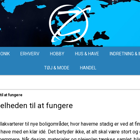
ONIK
ERHVERV
HOBBY
HUS & HAVE
INDRETNING & 
TØJ & MODE
HANDEL
il at fungere
elheden til at fungere
llakvarterer til nye boligområder, hvor haverne stadig er ved at
have med en klar idé. Det betyder ikke, at alt skal være stort og 
emmere. Når design, materialer og plejeplan tænkes samlet, bliv