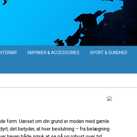
INTERIØR
SMYKKER & ACCESSORIES
SPORT & SUNDHED
 finde form. Uanset om din grund er moden med gamle
dyrt; det betyder, at hver beslutning – fra belægning
er haven både smuk at se på og robust over tid.