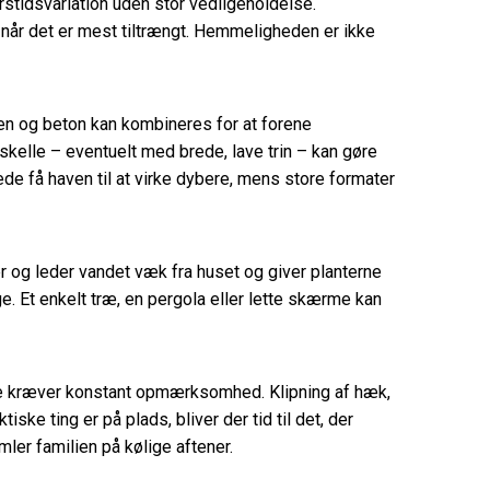
stidsvariation uden stor vedligeholdelse.
når det er mest tiltrængt. Hemmeligheden er ikke
ten og beton kan kombineres for at forene
rskelle – eventuelt med brede, lave trin – kan gøre
de få haven til at virke dybere, mens store formater
r og leder vandet væk fra huset og giver planterne
. Et enkelt træ, en pergola eller lette skærme kan
r ikke kræver konstant opmærksomhed. Klipning af hæk,
e ting er på plads, bliver der tid til det, der
ler familien på kølige aftener.