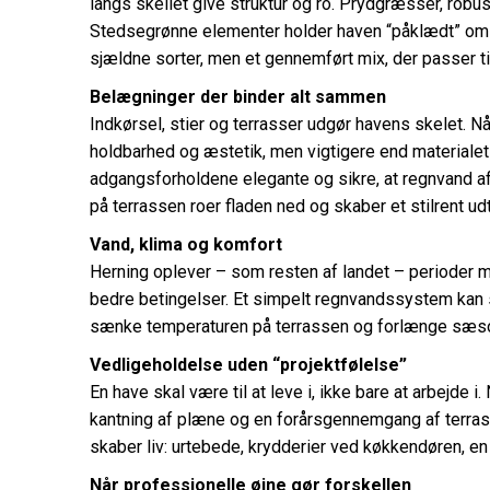
langs skellet give struktur og ro. Prydgræsser, rob
Stedsegrønne elementer holder haven “påklædt” om v
sjældne sorter, men et gennemført mix, der passer til
Belægninger der binder alt sammen
Indkørsel, stier og terrasser udgør havens skelet. N
holdbarhed og æstetik, men vigtigere end materialet e
adgangsforholdene elegante og sikre, at regnvand af
på terrassen roer fladen ned og skaber et stilrent udt
Vand, klima og komfort
Herning oplever – som resten af landet – perioder m
bedre betingelser. Et simpelt regnvandssystem kan s
sænke temperaturen på terrassen og forlænge sæson
Vedligeholdelse uden “projektfølelse”
En have skal være til at leve i, ikke bare at arbejde
kantning af plæne og en forårsgennemgang af terrassen
skaber liv: urtebede, krydderier ved køkkendøren, en
Når professionelle øjne gør forskellen