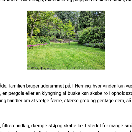
de, familien bruger uderummet på. I Herning, hvor vinden kan være
æk, en pergola eller en klyngning af buske kan skabe ro i ophold
lgang handler om at vælge færre, stærke greb og gentage dem, så h
d, filtrere indkig, dæmpe støj og skabe læ. I stedet for mang