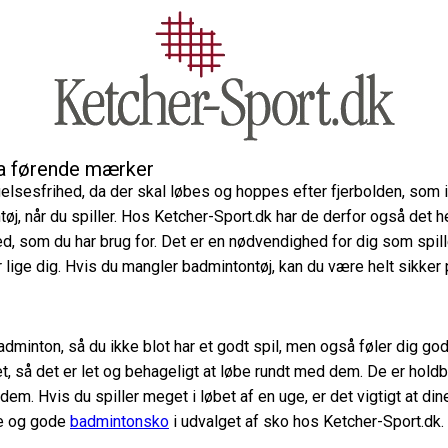
ra førende mærker
lsesfrihed, da der skal løbes og hoppes efter fjerbolden, som i
øj, når du spiller. Hos Ketcher-Sport.dk har de derfor også det helt 
ed, som du har brug for. Det er en nødvendighed for dig som spille
r lige dig. Hvis du mangler badmintontøj, kan du være helt sikker 
badminton, så du ikke blot har et godt spil, men også føler dig go
et, så det er let og behageligt at løbe rundt med dem. De er hold
r dem. Hvis du spiller meget i løbet af en uge, er det vigtigt at d
ye og gode
badmintonsko
i udvalget af sko hos Ketcher-Sport.dk.