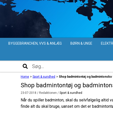
BYGGEBRANCHEN, VVS & ANLÆG
BØRN & UNGE
ELEKTR
Home
>
Sport & sundhed
>
Shop badmintontøj og badmintonsko 
Shop badmintontøj og badmintons
23-07-2018
/ Redaktionen /
Sport & sundhed
Når du spiller badminton, skal du selvfølgelig altid v
finde alt du skal bruge, uanset om det er badmintontø