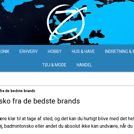
ONIK
ERHVERV
HOBBY
HUS & HAVE
INDRETNING & 
TØJ & MODE
HANDEL
fra de bedste brands
ko fra de bedste brands
ære klar til at tage af sted, og det kan du hurtigt blive med det 
j, badmintonsko eller andet du absolut ikke kan undvære, når du s