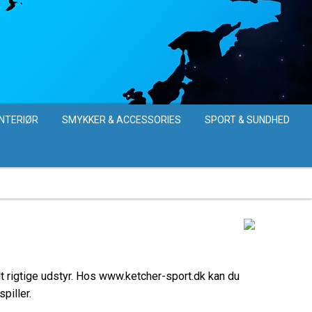
INTERIØR
SMYKKER & ACCESSORIES
SPORT & SUNDHED
helt rigtige udstyr. Hos www.ketcher-sport.dk kan du
piller.